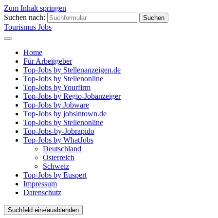
Zum Inhalt springen
Suchen nach:
Tourismus Jobs
Home
Für Arbeitgeber
Top-Jobs by Stellenanzeigen.de
Top-Jobs by Stellenonline
Top-Jobs by Yourfirm
Top-Jobs by Regio-Jobanzeiger
Top-Jobs by Jobware
Top-Jobs by jobsintown.de
Top-Jobs by Stellenonline
Top-Jobs-by-Jobrapido
Top-Jobs by WhatJobs
Deutschland
Österreich
Schweiz
Top-Jobs by Euspert
Impressum
Datenschutz
Suchfeld ein-/ausblenden