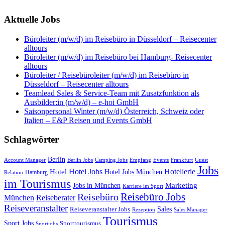
Aktuelle Jobs
Büroleiter (m/w/d) im Reisebüro in Düsseldorf – Reisecenter
alltours
Büroleiter (m/w/d) im Reisebüro bei Hamburg- Reisecenter
alltours
Büroleiter / Reisebüroleiter (m/w/d) im Reisebüro in
Düsseldorf – Reisecenter alltours
Teamlead Sales & Service-Team mit Zusatzfunktion als
Ausbilder:in (m/w/d) – e-hoi GmbH
Saisonpersonal Winter (m/w/d) Österreich, Schweiz oder
Italien – E&P Reisen und Events GmbH
Schlagwörter
Berlin
Empfang
Guest
Account Manager
Berlin Jobs
Camping Jobs
Events
Frankfurt
Jobs
Hotel Jobs
Hotellerie
Hotel
Hotel Jobs München
Hamburg
Relation
im Tourismus
Marketing
Jobs in München
Karriere im Sport
Reisebüro Jobs
Reisebüro
München
Reiseberater
Reiseveranstalter
Sales
Reiseveranstalter Jobs
Rezeption
Sales Manager
Tourismus
Sport Jobs
Sporttourismus
Sportjobs