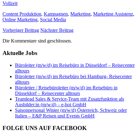
Vollzeit
Content Produktion
,
Kampagnen
,
Marketing
,
Marketing Assistenz
,
Online Marketing
,
Social Media
Vorheriger Beitrag
Nächster Beitrag
Die Kommentare sind geschlossen.
Aktuelle Jobs
Büroleiter (m/w/d) im Reisebüro in Düsseldorf – Reisecenter
alltours
Büroleiter (m/w/d) im Reisebüro bei Hamburg- Reisecenter
alltours
Büroleiter / Reisebüroleiter (m/w/d) im Reisebüro in
Düsseldorf – Reisecenter alltours
Teamlead Sales & Service-Team mit Zusatzfunktion als
Ausbilder:in (m/w/d) – e-hoi GmbH
Saisonpersonal Winter (m/w/d) Österreich, Schweiz oder
Italien – E&P Reisen und Events GmbH
FOLGE UNS AUF FACEBOOK