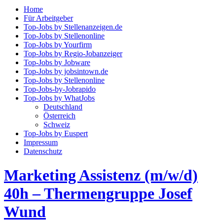
Home
Für Arbeitgeber
Top-Jobs by Stellenanzeigen.de
Top-Jobs by Stellenonline
Top-Jobs by Yourfirm
Top-Jobs by Regio-Jobanzeiger
Top-Jobs by Jobware
Top-Jobs by jobsintown.de
Top-Jobs by Stellenonline
Top-Jobs-by-Jobrapido
Top-Jobs by WhatJobs
Deutschland
Österreich
Schweiz
Top-Jobs by Euspert
Impressum
Datenschutz
Marketing Assistenz (m/w/d)
40h – Thermengruppe Josef
Wund