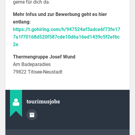
gerne für dich da.
Mehr Infos und zur Bewerbung geht es hier
entlang:
https://t.gohiring.com/h/947524af3adce6f73fe17
7a1f70168d520f587cde10d6a16ed1439c5f2ef6c
2e
Thermengruppe Josef Wund
Am Badeparadies
79822 Titisee-Neustadt
tourimusjobs