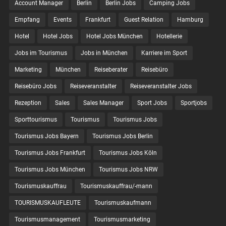
Account Manager
Berlin
Berlin Jobs
Camping Jobs
Empfang
Events
Frankfurt
Guest Relation
Hamburg
Hotel
Hotel Jobs
Hotel Jobs München
Hotellerie
Jobs im Tourismus
Jobs in München
Karriere im Sport
Marketing
München
Reiseberater
Reisebüro
Reisebüro Jobs
Reiseveranstalter
Reiseveranstalter Jobs
Rezeption
Sales
Sales Manager
Sport Jobs
Sportjobs
Sporttourismus
Tourismus
Tourismus Jobs
Tourismus Jobs Bayern
Tourismus Jobs Berlin
Tourismus Jobs Frankfurt
Tourismus Jobs Köln
Tourismus Jobs München
Tourismus Jobs NRW
Tourismuskauffrau
Tourismuskauffrau/-mann
TOURISMUSKAUFLEUTE
Tourismuskaufmann
Tourismusmanagement
Tourismusmarketing