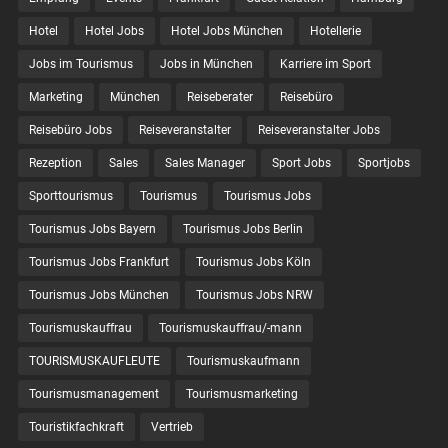
Hotel
Hotel Jobs
Hotel Jobs München
Hotellerie
Jobs im Tourismus
Jobs in München
Karriere im Sport
Marketing
München
Reiseberater
Reisebüro
Reisebüro Jobs
Reiseveranstalter
Reiseveranstalter Jobs
Rezeption
Sales
Sales Manager
Sport Jobs
Sportjobs
Sporttourismus
Tourismus
Tourismus Jobs
Tourismus Jobs Bayern
Tourismus Jobs Berlin
Tourismus Jobs Frankfurt
Tourismus Jobs Köln
Tourismus Jobs München
Tourismus Jobs NRW
Tourismuskauffrau
Tourismuskauffrau/-mann
TOURISMUSKAUFLEUTE
Tourismuskaufmann
Tourismusmanagement
Tourismusmarketing
Touristikfachkraft
Vertrieb