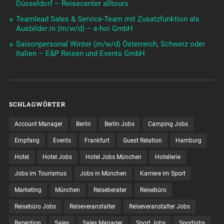
Düsseldorf – Reisecenter alltours
Teamlead Sales & Service-Team mit Zusatzfunktion als
Ausbilder:in (m/w/d) – e-hoi GmbH
Saisonpersonal Winter (m/w/d) Österreich, Schweiz oder
Italien – E&P Reisen und Events GmbH
SCHLAGWÖRTER
Account Manager
Berlin
Berlin Jobs
Camping Jobs
Empfang
Events
Frankfurt
Guest Relation
Hamburg
Hotel
Hotel Jobs
Hotel Jobs München
Hotellerie
Jobs im Tourismus
Jobs in München
Karriere im Sport
Marketing
München
Reiseberater
Reisebüro
Reisebüro Jobs
Reiseveranstalter
Reiseveranstalter Jobs
Rezeption
Sales
Sales Manager
Sport Jobs
Sportjobs