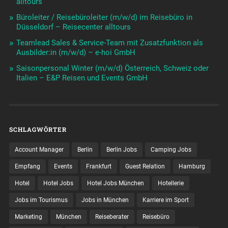
alltours
Büroleiter / Reisebüroleiter (m/w/d) im Reisebüro in
Düsseldorf – Reisecenter alltours
Teamlead Sales & Service-Team mit Zusatzfunktion als
Ausbilder:in (m/w/d) – e-hoi GmbH
Saisonpersonal Winter (m/w/d) Österreich, Schweiz oder
Italien – E&P Reisen und Events GmbH
SCHLAGWÖRTER
Account Manager
Berlin
Berlin Jobs
Camping Jobs
Empfang
Events
Frankfurt
Guest Relation
Hamburg
Hotel
Hotel Jobs
Hotel Jobs München
Hotellerie
Jobs im Tourismus
Jobs in München
Karriere im Sport
Marketing
München
Reiseberater
Reisebüro