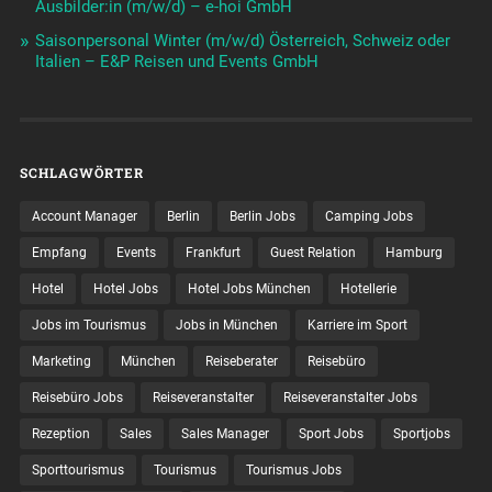
Ausbilder:in (m/w/d) – e-hoi GmbH
Saisonpersonal Winter (m/w/d) Österreich, Schweiz oder
Italien – E&P Reisen und Events GmbH
SCHLAGWÖRTER
Account Manager
Berlin
Berlin Jobs
Camping Jobs
Empfang
Events
Frankfurt
Guest Relation
Hamburg
Hotel
Hotel Jobs
Hotel Jobs München
Hotellerie
Jobs im Tourismus
Jobs in München
Karriere im Sport
Marketing
München
Reiseberater
Reisebüro
Reisebüro Jobs
Reiseveranstalter
Reiseveranstalter Jobs
Rezeption
Sales
Sales Manager
Sport Jobs
Sportjobs
Sporttourismus
Tourismus
Tourismus Jobs