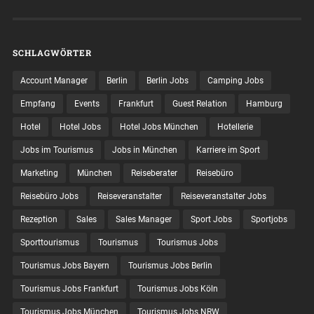
SCHLAGWÖRTER
Account Manager
Berlin
Berlin Jobs
Camping Jobs
Empfang
Events
Frankfurt
Guest Relation
Hamburg
Hotel
Hotel Jobs
Hotel Jobs München
Hotellerie
Jobs im Tourismus
Jobs in München
Karriere im Sport
Marketing
München
Reiseberater
Reisebüro
Reisebüro Jobs
Reiseveranstalter
Reiseveranstalter Jobs
Rezeption
Sales
Sales Manager
Sport Jobs
Sportjobs
Sporttourismus
Tourismus
Tourismus Jobs
Tourismus Jobs Bayern
Tourismus Jobs Berlin
Tourismus Jobs Frankfurt
Tourismus Jobs Köln
Tourismus Jobs München
Tourismus Jobs NRW