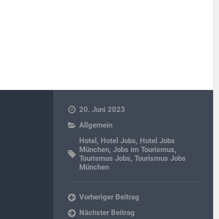
20. Juni 2023
Allgemein
Hotel
,
Hotel Jobs
,
Hotel Jobs
München
,
Jobs im Tourismus
,
Tourismus Jobs
,
Tourismus Jobs
München
Vorheriger Beitrag
Nächster Beitrag