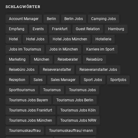
SCHLAGWÖRTER
Account Manager
Berlin
Berlin Jobs
Camping Jobs
Empfang
Events
Frankfurt
Guest Relation
Hamburg
Hotel
Hotel Jobs
Hotel Jobs München
Hotellerie
Jobs im Tourismus
Jobs in München
Karriere im Sport
Marketing
München
Reiseberater
Reisebüro
Reisebüro Jobs
Reiseveranstalter
Reiseveranstalter Jobs
Rezeption
Sales
Sales Manager
Sport Jobs
Sportjobs
Sporttourismus
Tourismus
Tourismus Jobs
Tourismus Jobs Bayern
Tourismus Jobs Berlin
Tourismus Jobs Frankfurt
Tourismus Jobs Köln
Tourismus Jobs München
Tourismus Jobs NRW
Tourismuskauffrau
Tourismuskauffrau/-mann