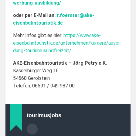
werbung-ausbildung/
oder per E-Mail an:
r.foerster@ake-
eisenbahntouristik.de
Mehr Infos gibt es hier:
https://www.ake-
eisenbahntouristik.de/unternehmen/karriere/ausbil
dung-tourismusundfreizeit/
AKE-Eisenbahntouristik – Jörg Petry e.K.
Kasselburger Weg 16
54568 Gerolstein
Telefon: 06591 / 949 987 00
tourimusjobs