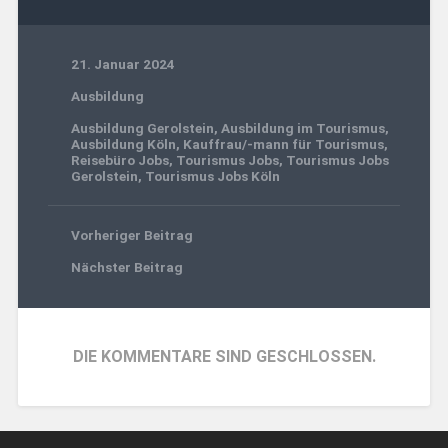
21. Januar 2024
Ausbildung
Ausbildung Gerolstein
,
Ausbildung im Tourismus
,
Ausbildung Köln
,
Kauffrau/-mann für Tourismus
,
Reisebüro Jobs
,
Tourismus Jobs
,
Tourismus Jobs
Gerolstein
,
Tourismus Jobs Köln
Vorheriger Beitrag
Nächster Beitrag
DIE KOMMENTARE SIND GESCHLOSSEN.