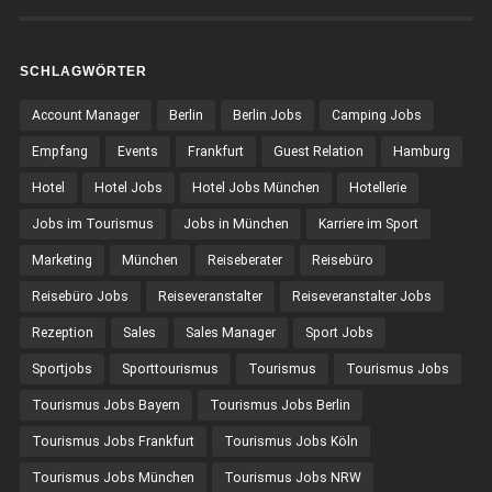
SCHLAGWÖRTER
Account Manager
Berlin
Berlin Jobs
Camping Jobs
Empfang
Events
Frankfurt
Guest Relation
Hamburg
Hotel
Hotel Jobs
Hotel Jobs München
Hotellerie
Jobs im Tourismus
Jobs in München
Karriere im Sport
Marketing
München
Reiseberater
Reisebüro
Reisebüro Jobs
Reiseveranstalter
Reiseveranstalter Jobs
Rezeption
Sales
Sales Manager
Sport Jobs
Sportjobs
Sporttourismus
Tourismus
Tourismus Jobs
Tourismus Jobs Bayern
Tourismus Jobs Berlin
Tourismus Jobs Frankfurt
Tourismus Jobs Köln
Tourismus Jobs München
Tourismus Jobs NRW