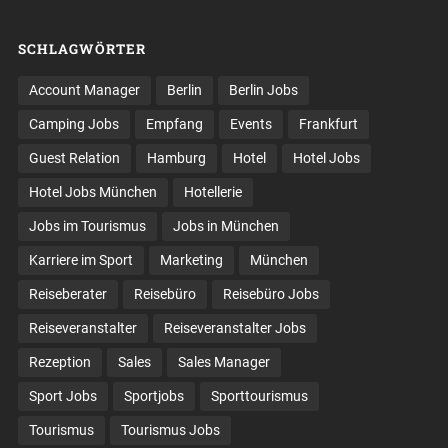
SCHLAGWÖRTER
Account Manager
Berlin
Berlin Jobs
Camping Jobs
Empfang
Events
Frankfurt
Guest Relation
Hamburg
Hotel
Hotel Jobs
Hotel Jobs München
Hotellerie
Jobs im Tourismus
Jobs in München
Karriere im Sport
Marketing
München
Reiseberater
Reisebüro
Reisebüro Jobs
Reiseveranstalter
Reiseveranstalter Jobs
Rezeption
Sales
Sales Manager
Sport Jobs
Sportjobs
Sporttourismus
Tourismus
Tourismus Jobs