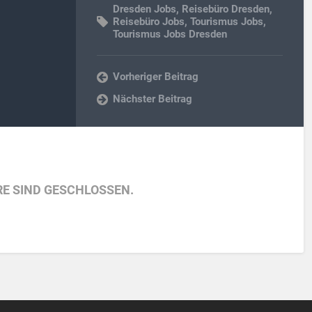
Dresden Jobs
,
Reisebüro Dresden
,
Reisebüro Jobs
,
Tourismus Jobs
,
Tourismus Jobs Dresden
Vorheriger Beitrag
Nächster Beitrag
E SIND GESCHLOSSEN.