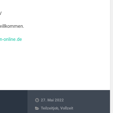
V
 willkommen.
n-online.de
27. Mai 2022
Teilzeitjob
,
Vollzeit