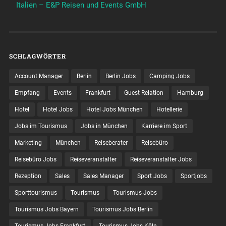
Italien – E&P Reisen und Events GmbH
SCHLAGWÖRTER
Account Manager
Berlin
Berlin Jobs
Camping Jobs
Empfang
Events
Frankfurt
Guest Relation
Hamburg
Hotel
Hotel Jobs
Hotel Jobs München
Hotellerie
Jobs im Tourismus
Jobs in München
Karriere im Sport
Marketing
München
Reiseberater
Reisebüro
Reisebüro Jobs
Reiseveranstalter
Reiseveranstalter Jobs
Rezeption
Sales
Sales Manager
Sport Jobs
Sportjobs
Sporttourismus
Tourismus
Tourismus Jobs
Tourismus Jobs Bayern
Tourismus Jobs Berlin