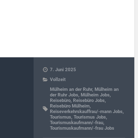
7. Juni 2025
Vollzeit
Mülheim an der Ruhr
,
Mülheim an
der Ruhr Jobs
,
Mülheim Jobs
,
Reisebüro
,
Reisebüro Jobs
,
Reisebüro Mülheim
,
Reiseverkehrskauffrau/-mann Jobs
,
Tourismus
,
Tourismus Jobs
,
Tourismuskaufmann/-frau
,
Tourismuskaufmann/-frau Jobs