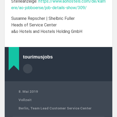
Stelleanzeige:
https://www.aohostels.com/de/karri
ere/ao-jobboerse/job-details-show/309/
Susanne Repscher | Shelbric Fuller
Heads of Service Center
a&o Hotels and Hostels Holding GmbH
tourimusjobs
8. Mai 2019
Vollzeit
Berlin
,
Team Lead Customer Service Center