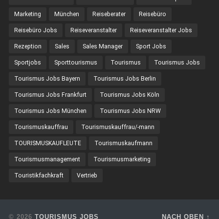
Marketing
München
Reiseberater
Reisebüro
Reisebüro Jobs
Reiseveranstalter
Reiseveranstalter Jobs
Rezeption
Sales
Sales Manager
Sport Jobs
Sportjobs
Sporttourismus
Tourismus
Tourismus Jobs
Tourismus Jobs Bayern
Tourismus Jobs Berlin
Tourismus Jobs Frankfurt
Tourismus Jobs Köln
Tourismus Jobs München
Tourismus Jobs NRW
Tourismuskauffrau
Tourismuskauffrau/-mann
TOURISMUSKAUFLEUTE
Tourismuskaufmann
Tourismusmanagement
Tourismusmarketing
Touristikfachkraft
Vertrieb
© 2026
TOURISMUS JOBS
NACH OBEN ↑