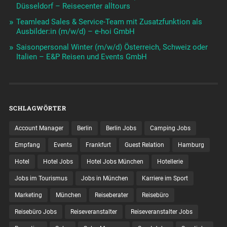
Düsseldorf – Reisecenter alltours
Teamlead Sales & Service-Team mit Zusatzfunktion als
Ausbilder:in (m/w/d) – e-hoi GmbH
Saisonpersonal Winter (m/w/d) Österreich, Schweiz oder
Italien – E&P Reisen und Events GmbH
SCHLAGWÖRTER
Account Manager
Berlin
Berlin Jobs
Camping Jobs
Empfang
Events
Frankfurt
Guest Relation
Hamburg
Hotel
Hotel Jobs
Hotel Jobs München
Hotellerie
Jobs im Tourismus
Jobs in München
Karriere im Sport
Marketing
München
Reiseberater
Reisebüro
Reisebüro Jobs
Reiseveranstalter
Reiseveranstalter Jobs