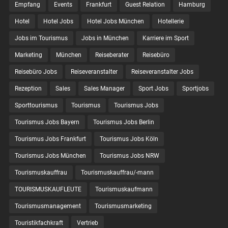
Empfang
Events
Frankfurt
Guest Relation
Hamburg
Hotel
Hotel Jobs
Hotel Jobs München
Hotellerie
Jobs im Tourismus
Jobs in München
Karriere im Sport
Marketing
München
Reiseberater
Reisebüro
Reisebüro Jobs
Reiseveranstalter
Reiseveranstalter Jobs
Rezeption
Sales
Sales Manager
Sport Jobs
Sportjobs
Sporttourismus
Tourismus
Tourismus Jobs
Tourismus Jobs Bayern
Tourismus Jobs Berlin
Tourismus Jobs Frankfurt
Tourismus Jobs Köln
Tourismus Jobs München
Tourismus Jobs NRW
Tourismuskauffrau
Tourismuskauffrau/-mann
TOURISMUSKAUFLEUTE
Tourismuskaufmann
Tourismusmanagement
Tourismusmarketing
Touristikfachkraft
Vertrieb