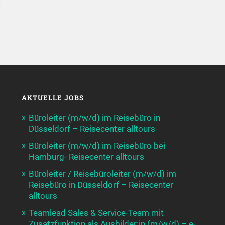
AKTUELLE JOBS
Büroleiter (m/w/d) im Reisebüro in
Düsseldorf – Reisecenter alltours
Büroleiter (m/w/d) im Reisebüro bei
Hamburg- Reisecenter alltours
Büroleiter / Reisebüroleiter (m/w/d) im
Reisebüro in Düsseldorf – Reisecenter
alltours
Teamlead Sales & Service-Team mit
Zusatzfunktion als Ausbilder:in (m/w/d) – e-