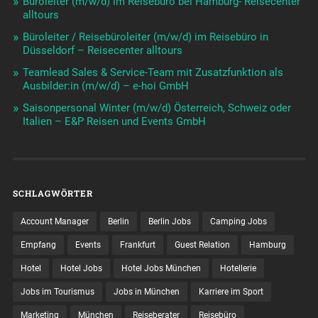
Büroleiter (m/w/d) im Reisebüro bei Hamburg- Reisecenter
alltours
Büroleiter / Reisebüroleiter (m/w/d) im Reisebüro in
Düsseldorf – Reisecenter alltours
Teamlead Sales & Service-Team mit Zusatzfunktion als
Ausbilder:in (m/w/d) – e-hoi GmbH
Saisonpersonal Winter (m/w/d) Österreich, Schweiz oder
Italien – E&P Reisen und Events GmbH
SCHLAGWÖRTER
Account Manager
Berlin
Berlin Jobs
Camping Jobs
Empfang
Events
Frankfurt
Guest Relation
Hamburg
Hotel
Hotel Jobs
Hotel Jobs München
Hotellerie
Jobs im Tourismus
Jobs in München
Karriere im Sport
Marketing
München
Reiseberater
Reisebüro