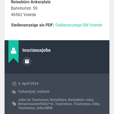
Reisebüro Ankerplatz
Bahnhofstr. 59
46562 Voerde
Stellenanzeige als PDF:
Stellenanzeige SM Voerde
tourimusjobs
3. April 2024
Teilzeitjob
,
Vollzeit
Jobs im Tourismus
,
Reisebüro
,
Reisebüro Jobs
,
Reisetraumerfüller*in
,
Tourismus
,
Tourismus Jobs
,
Tourismus Jobs NRW