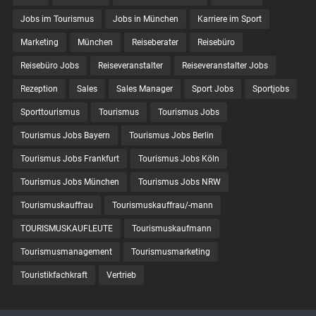
Jobs im Tourismus
Jobs in München
Karriere im Sport
Marketing
München
Reiseberater
Reisebüro
Reisebüro Jobs
Reiseveranstalter
Reiseveranstalter Jobs
Rezeption
Sales
Sales Manager
Sport Jobs
Sportjobs
Sporttourismus
Tourismus
Tourismus Jobs
Tourismus Jobs Bayern
Tourismus Jobs Berlin
Tourismus Jobs Frankfurt
Tourismus Jobs Köln
Tourismus Jobs München
Tourismus Jobs NRW
Tourismuskauffrau
Tourismuskauffrau/-mann
TOURISMUSKAUFLEUTE
Tourismuskaufmann
Tourismusmanagement
Tourismusmarketing
Touristikfachkraft
Vertrieb