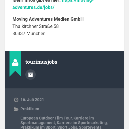
Mehr Infos gibt es hier:
https://moving-
adventures.de/jobs/
Moving Adventures Medien GmbH
Thalkirchner Straße 58
80337 München
tourimusjobs
16. Juli 2021
Praktikum
European Outdoor Film Tour
,
Karriere im
Sportmanagement
,
Karriere im Sportmarketing
,
Praktikum im Sport
,
Sport Jobs
,
Sportevents
,