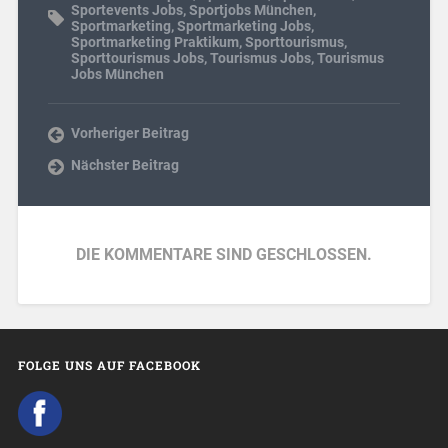
Sportevents Jobs
,
Sportjobs München
,
Sportmarketing
,
Sportmarketing Jobs
,
Sportmarketing Praktikum
,
Sporttourismus
,
Sporttourismus Jobs
,
Tourismus Jobs
,
Tourismus
Jobs München
Vorheriger Beitrag
Nächster Beitrag
DIE KOMMENTARE SIND GESCHLOSSEN.
FOLGE UNS AUF FACEBOOK