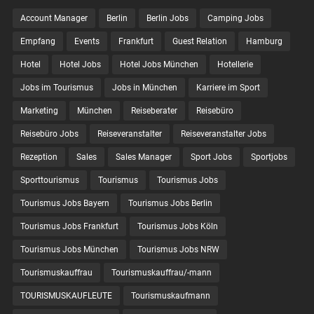
Account Manager
Berlin
Berlin Jobs
Camping Jobs
Empfang
Events
Frankfurt
Guest Relation
Hamburg
Hotel
Hotel Jobs
Hotel Jobs München
Hotellerie
Jobs im Tourismus
Jobs in München
Karriere im Sport
Marketing
München
Reiseberater
Reisebüro
Reisebüro Jobs
Reiseveranstalter
Reiseveranstalter Jobs
Rezeption
Sales
Sales Manager
Sport Jobs
Sportjobs
Sporttourismus
Tourismus
Tourismus Jobs
Tourismus Jobs Bayern
Tourismus Jobs Berlin
Tourismus Jobs Frankfurt
Tourismus Jobs Köln
Tourismus Jobs München
Tourismus Jobs NRW
Tourismuskauffrau
Tourismuskauffrau/-mann
TOURISMUSKAUFLEUTE
Tourismuskaufmann