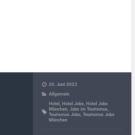
20. Juni 2023
Allgemein
Hotel
,
Hotel Jobs
,
Hotel Jobs
München
,
Jobs im Tourismus
,
Tourismus Jobs
,
Tourismus Jobs
München