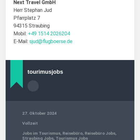
Next Travel GmbH
Herr Stephan Jud
Pfarrplatz 7
94315 Straubing
Mobil:
+49 1514 2026204
E-Mail:
sjud@flugboerse.de
tourimusjobs
27. Oktober 2024
Vollzeit
Jobs im Tourismus
,
Reisebüro
,
Reisebüro Jobs
,
Straubing Jobs
,
Tourismus Jobs