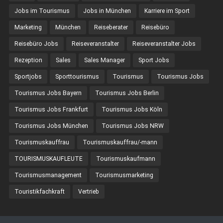
Jobs im Tourismus
Jobs in München
Karriere im Sport
Marketing
München
Reiseberater
Reisebüro
Reisebüro Jobs
Reiseveranstalter
Reiseveranstalter Jobs
Rezeption
Sales
Sales Manager
Sport Jobs
Sportjobs
Sporttourismus
Tourismus
Tourismus Jobs
Tourismus Jobs Bayern
Tourismus Jobs Berlin
Tourismus Jobs Frankfurt
Tourismus Jobs Köln
Tourismus Jobs München
Tourismus Jobs NRW
Tourismuskauffrau
Tourismuskauffrau/-mann
TOURISMUSKAUFLEUTE
Tourismuskaufmann
Tourismusmanagement
Tourismusmarketing
Touristikfachkraft
Vertrieb