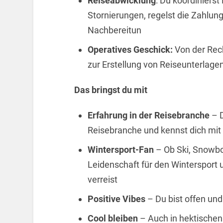
Reiseabwicklung
: Du koordinier
Stornierungen, regelst die Zahlu
Nachbereitun
Operatives Geschick:
Von der Rech
zur Erstellung von Reiseunterlagen 
Das bringst du mit
Erfahrung in der Reisebranche
–
Reisebranche und kennst dich mit
Wintersport-Fan
– Ob Ski, Snowboa
Leidenschaft für den Wintersport u
verreist
Positive Vibes
– Du bist offen un
Cool bleiben
– Auch in hektischen