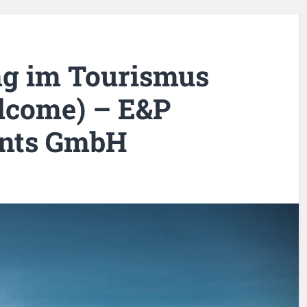
g im Tourismus
elcome) – E&P
ents GmbH