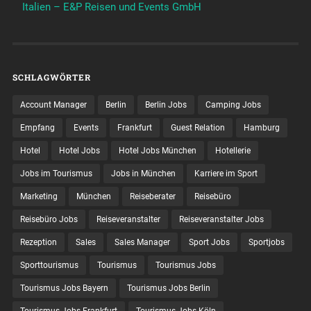
Italien – E&P Reisen und Events GmbH
SCHLAGWÖRTER
Account Manager
Berlin
Berlin Jobs
Camping Jobs
Empfang
Events
Frankfurt
Guest Relation
Hamburg
Hotel
Hotel Jobs
Hotel Jobs München
Hotellerie
Jobs im Tourismus
Jobs in München
Karriere im Sport
Marketing
München
Reiseberater
Reisebüro
Reisebüro Jobs
Reiseveranstalter
Reiseveranstalter Jobs
Rezeption
Sales
Sales Manager
Sport Jobs
Sportjobs
Sporttourismus
Tourismus
Tourismus Jobs
Tourismus Jobs Bayern
Tourismus Jobs Berlin