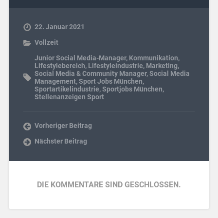
22. Januar 2021
Vollzeit
Junior Social Media-Manager
,
Kommunikation
,
Lifestylebereich
,
Lifestyleindustrie
,
Marketing
,
Social Media & Community Manager
,
Social Media
Management
,
Sport Jobs München
,
Sportartikelindustrie
,
Sportjobs München
,
Stellenanzeigen Sport
Vorheriger Beitrag
Nächster Beitrag
DIE KOMMENTARE SIND GESCHLOSSEN.