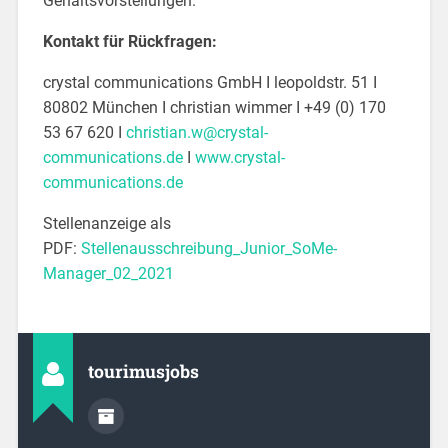
Gehaltsvorstellungen.
Kontakt für Rückfragen:
crystal communications GmbH I leopoldstr. 51 I
80802 München I christian wimmer I +49 (0) 170
53 67 620 I
christian.w@crystal-
communications.de
I
www.crystal-
communications.de
Stellenanzeige als
PDF:
Stellenausschreibung_Junior_SoMe-
Manager_02_2021
tourimusjobs