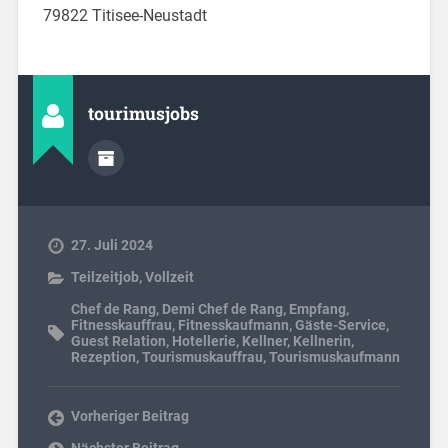
79822 Titisee-Neustadt
tourimusjobs
27. Juli 2024
Teilzeitjob
,
Vollzeit
Chef de Rang
,
Demi Chef de Rang
,
Empfang
,
Fitnesskauffrau
,
Fitnesskaufmann
,
Gäste-Service
,
Guest Relation
,
Hotellerie
,
Kellner
,
Kellnerin
,
Rezeption
,
Tourismuskauffrau
,
Tourismuskaufmann
Vorheriger Beitrag
Nächster Beitrag