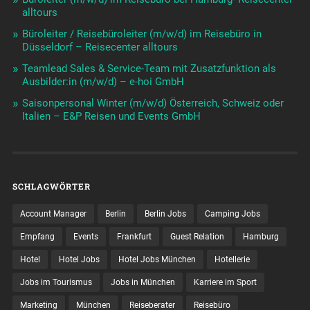
alltours
Büroleiter / Reisebüroleiter (m/w/d) im Reisebüro in
Düsseldorf – Reisecenter alltours
Teamlead Sales & Service-Team mit Zusatzfunktion als
Ausbilder:in (m/w/d) – e-hoi GmbH
Saisonpersonal Winter (m/w/d) Österreich, Schweiz oder
Italien – E&P Reisen und Events GmbH
SCHLAGWÖRTER
Account Manager
Berlin
Berlin Jobs
Camping Jobs
Empfang
Events
Frankfurt
Guest Relation
Hamburg
Hotel
Hotel Jobs
Hotel Jobs München
Hotellerie
Jobs im Tourismus
Jobs in München
Karriere im Sport
Marketing
München
Reiseberater
Reisebüro