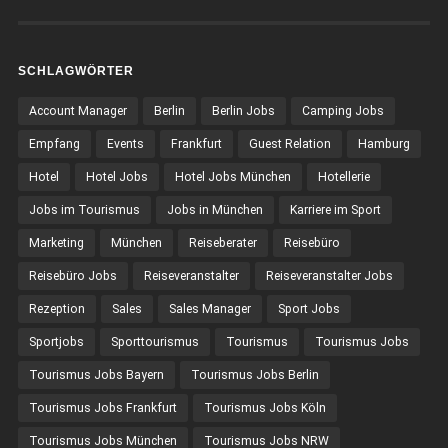
SCHLAGWÖRTER
Account Manager
Berlin
Berlin Jobs
Camping Jobs
Empfang
Events
Frankfurt
Guest Relation
Hamburg
Hotel
Hotel Jobs
Hotel Jobs München
Hotellerie
Jobs im Tourismus
Jobs in München
Karriere im Sport
Marketing
München
Reiseberater
Reisebüro
Reisebüro Jobs
Reiseveranstalter
Reiseveranstalter Jobs
Rezeption
Sales
Sales Manager
Sport Jobs
Sportjobs
Sporttourismus
Tourismus
Tourismus Jobs
Tourismus Jobs Bayern
Tourismus Jobs Berlin
Tourismus Jobs Frankfurt
Tourismus Jobs Köln
Tourismus Jobs München
Tourismus Jobs NRW