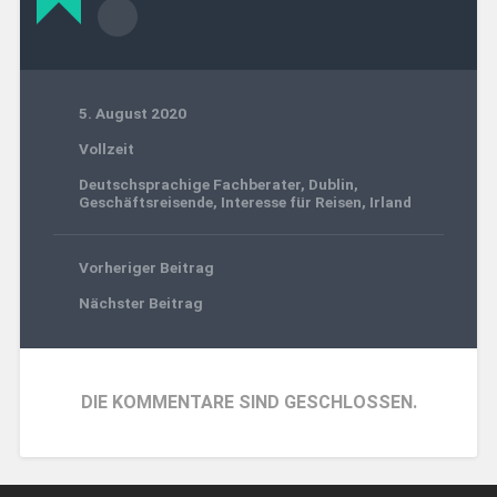
5. August 2020
Vollzeit
Deutschsprachige Fachberater
,
Dublin
,
Geschäftsreisende
,
Interesse für Reisen
,
Irland
Vorheriger Beitrag
Nächster Beitrag
DIE KOMMENTARE SIND GESCHLOSSEN.