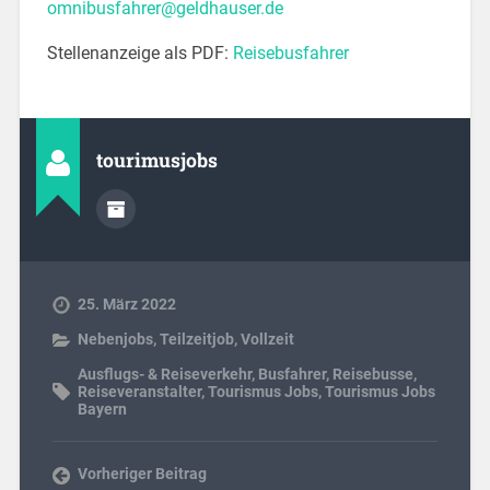
omnibusfahrer@geldhauser.de
Stellenanzeige als PDF:
Reisebusfahrer
tourimusjobs
25. März 2022
Nebenjobs
,
Teilzeitjob
,
Vollzeit
Ausflugs- & Reiseverkehr
,
Busfahrer
,
Reisebusse
,
Reiseveranstalter
,
Tourismus Jobs
,
Tourismus Jobs
Bayern
Vorheriger Beitrag