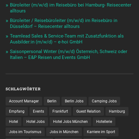
Büroleiter (m/w/d) im Reisebüro bei Hamburg- Reisecenter
alltours
Büroleiter / Reisebüroleiter (m/w/d) im Reisebüro in
Düsseldorf – Reisecenter alltours
Teamlead Sales & Service-Team mit Zusatzfunktion als
Ausbilder:in (m/w/d) – e-hoi GmbH
Saisonpersonal Winter (m/w/d) Österreich, Schweiz oder
Italien – E&P Reisen und Events GmbH
SCHLAGWÖRTER
Account Manager
Berlin
Berlin Jobs
Camping Jobs
Empfang
Events
Frankfurt
Guest Relation
Hamburg
Hotel
Hotel Jobs
Hotel Jobs München
Hotellerie
Jobs im Tourismus
Jobs in München
Karriere im Sport