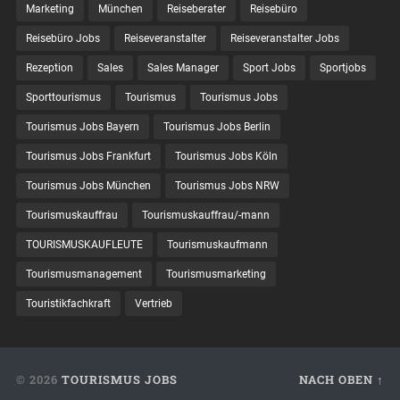
Marketing
München
Reiseberater
Reisebüro
Reisebüro Jobs
Reiseveranstalter
Reiseveranstalter Jobs
Rezeption
Sales
Sales Manager
Sport Jobs
Sportjobs
Sporttourismus
Tourismus
Tourismus Jobs
Tourismus Jobs Bayern
Tourismus Jobs Berlin
Tourismus Jobs Frankfurt
Tourismus Jobs Köln
Tourismus Jobs München
Tourismus Jobs NRW
Tourismuskauffrau
Tourismuskauffrau/-mann
TOURISMUSKAUFLEUTE
Tourismuskaufmann
Tourismusmanagement
Tourismusmarketing
Touristikfachkraft
Vertrieb
© 2026
TOURISMUS JOBS
NACH OBEN ↑