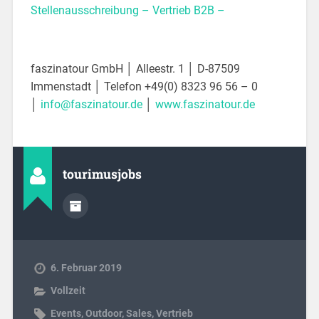
Stellenausschreibung – Vertrieb B2B –
faszinatour GmbH │ Alleestr. 1 │ D-87509
Immenstadt │ Telefon +49(0) 8323 96 56 – 0
│
info@faszinatour.de
│
www.faszinatour.de
tourimusjobs
6. Februar 2019
Vollzeit
Events
,
Outdoor
,
Sales
,
Vertrieb