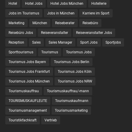
Hotel
Hotel Jobs
Hotel Jobs München
Hotellerie
Jobs im Tourismus
Jobs in München
Karriere im Sport
Marketing
München
Reiseberater
Reisebüro
Reisebüro Jobs
Reiseveranstalter
Reiseveranstalter Jobs
Rezeption
Sales
Sales Manager
Sport Jobs
Sportjobs
Sporttourismus
Tourismus
Tourismus Jobs
Tourismus Jobs Bayern
Tourismus Jobs Berlin
Tourismus Jobs Frankfurt
Tourismus Jobs Köln
Tourismus Jobs München
Tourismus Jobs NRW
Tourismuskauffrau
Tourismuskauffrau/-mann
TOURISMUSKAUFLEUTE
Tourismuskaufmann
Tourismusmanagement
Tourismusmarketing
Touristikfachkraft
Vertrieb