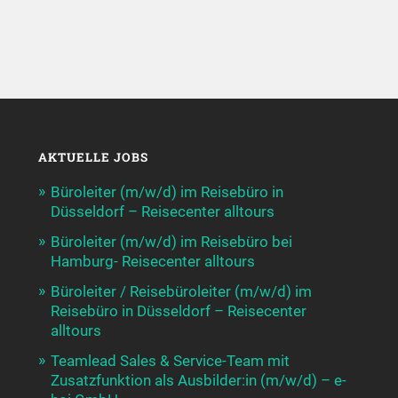
AKTUELLE JOBS
Büroleiter (m/w/d) im Reisebüro in
Düsseldorf – Reisecenter alltours
Büroleiter (m/w/d) im Reisebüro bei
Hamburg- Reisecenter alltours
Büroleiter / Reisebüroleiter (m/w/d) im
Reisebüro in Düsseldorf – Reisecenter
alltours
Teamlead Sales & Service-Team mit
Zusatzfunktion als Ausbilder:in (m/w/d) – e-