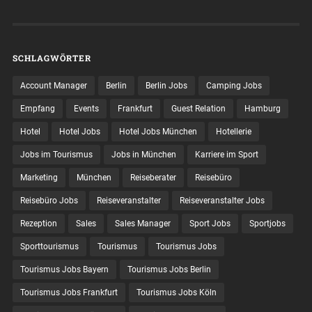
SCHLAGWÖRTER
Account Manager
Berlin
Berlin Jobs
Camping Jobs
Empfang
Events
Frankfurt
Guest Relation
Hamburg
Hotel
Hotel Jobs
Hotel Jobs München
Hotellerie
Jobs im Tourismus
Jobs in München
Karriere im Sport
Marketing
München
Reiseberater
Reisebüro
Reisebüro Jobs
Reiseveranstalter
Reiseveranstalter Jobs
Rezeption
Sales
Sales Manager
Sport Jobs
Sportjobs
Sporttourismus
Tourismus
Tourismus Jobs
Tourismus Jobs Bayern
Tourismus Jobs Berlin
Tourismus Jobs Frankfurt
Tourismus Jobs Köln