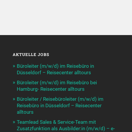
AKTUELLE JOBS
Büroleiter (m/w/d) im Reisebüro in
Düsseldorf – Reisecenter alltours
Büroleiter (m/w/d) im Reisebüro bei
Hamburg- Reisecenter alltours
Büroleiter / Reisebüroleiter (m/w/d) im
Reisebüro in Düsseldorf – Reisecenter
alltours
Teamlead Sales & Service-Team mit
Zusatzfunktion als Ausbilder:in (m/w/d) – e-