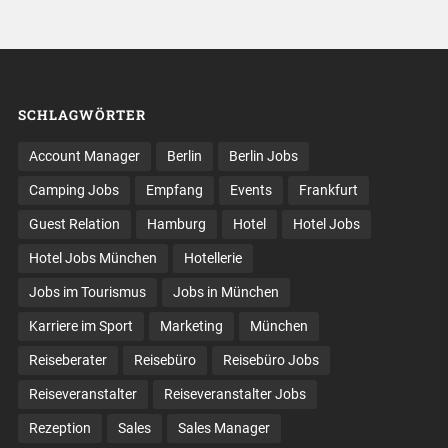
SCHLAGWÖRTER
Account Manager
Berlin
Berlin Jobs
Camping Jobs
Empfang
Events
Frankfurt
Guest Relation
Hamburg
Hotel
Hotel Jobs
Hotel Jobs München
Hotellerie
Jobs im Tourismus
Jobs in München
Karriere im Sport
Marketing
München
Reiseberater
Reisebüro
Reisebüro Jobs
Reiseveranstalter
Reiseveranstalter Jobs
Rezeption
Sales
Sales Manager