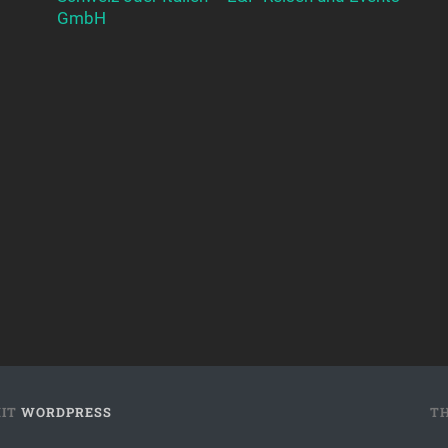
GmbH
MIT
WORDPRESS
T