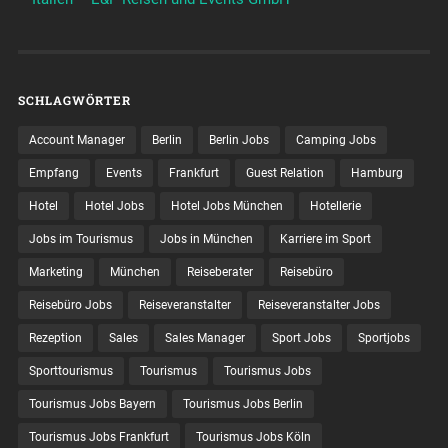
SCHLAGWÖRTER
Account Manager
Berlin
Berlin Jobs
Camping Jobs
Empfang
Events
Frankfurt
Guest Relation
Hamburg
Hotel
Hotel Jobs
Hotel Jobs München
Hotellerie
Jobs im Tourismus
Jobs in München
Karriere im Sport
Marketing
München
Reiseberater
Reisebüro
Reisebüro Jobs
Reiseveranstalter
Reiseveranstalter Jobs
Rezeption
Sales
Sales Manager
Sport Jobs
Sportjobs
Sporttourismus
Tourismus
Tourismus Jobs
Tourismus Jobs Bayern
Tourismus Jobs Berlin
Tourismus Jobs Frankfurt
Tourismus Jobs Köln