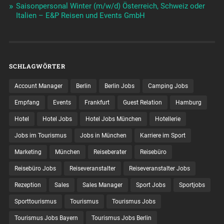
Saisonpersonal Winter (m/w/d) Österreich, Schweiz oder
Italien – E&P Reisen und Events GmbH
SCHLAGWÖRTER
Account Manager
Berlin
Berlin Jobs
Camping Jobs
Empfang
Events
Frankfurt
Guest Relation
Hamburg
Hotel
Hotel Jobs
Hotel Jobs München
Hotellerie
Jobs im Tourismus
Jobs in München
Karriere im Sport
Marketing
München
Reiseberater
Reisebüro
Reisebüro Jobs
Reiseveranstalter
Reiseveranstalter Jobs
Rezeption
Sales
Sales Manager
Sport Jobs
Sportjobs
Sporttourismus
Tourismus
Tourismus Jobs
Tourismus Jobs Bayern
Tourismus Jobs Berlin