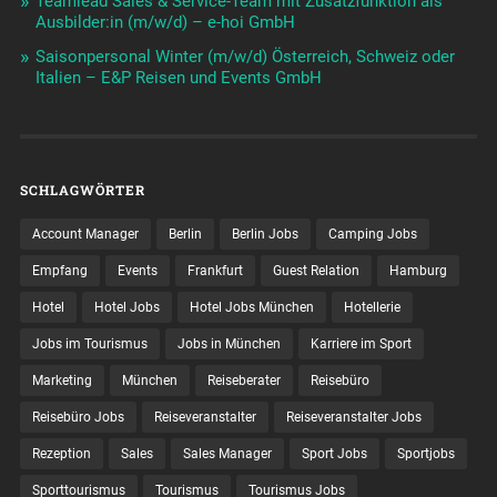
Teamlead Sales & Service-Team mit Zusatzfunktion als
Ausbilder:in (m/w/d) – e-hoi GmbH
Saisonpersonal Winter (m/w/d) Österreich, Schweiz oder
Italien – E&P Reisen und Events GmbH
SCHLAGWÖRTER
Account Manager
Berlin
Berlin Jobs
Camping Jobs
Empfang
Events
Frankfurt
Guest Relation
Hamburg
Hotel
Hotel Jobs
Hotel Jobs München
Hotellerie
Jobs im Tourismus
Jobs in München
Karriere im Sport
Marketing
München
Reiseberater
Reisebüro
Reisebüro Jobs
Reiseveranstalter
Reiseveranstalter Jobs
Rezeption
Sales
Sales Manager
Sport Jobs
Sportjobs
Sporttourismus
Tourismus
Tourismus Jobs