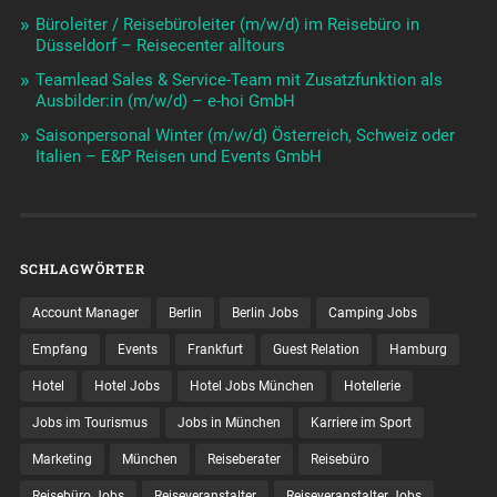
Büroleiter / Reisebüroleiter (m/w/d) im Reisebüro in
Düsseldorf – Reisecenter alltours
Teamlead Sales & Service-Team mit Zusatzfunktion als
Ausbilder:in (m/w/d) – e-hoi GmbH
Saisonpersonal Winter (m/w/d) Österreich, Schweiz oder
Italien – E&P Reisen und Events GmbH
SCHLAGWÖRTER
Account Manager
Berlin
Berlin Jobs
Camping Jobs
Empfang
Events
Frankfurt
Guest Relation
Hamburg
Hotel
Hotel Jobs
Hotel Jobs München
Hotellerie
Jobs im Tourismus
Jobs in München
Karriere im Sport
Marketing
München
Reiseberater
Reisebüro
Reisebüro Jobs
Reiseveranstalter
Reiseveranstalter Jobs