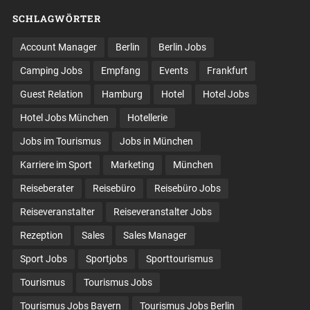
SCHLAGWÖRTER
Account Manager
Berlin
Berlin Jobs
Camping Jobs
Empfang
Events
Frankfurt
Guest Relation
Hamburg
Hotel
Hotel Jobs
Hotel Jobs München
Hotellerie
Jobs im Tourismus
Jobs in München
Karriere im Sport
Marketing
München
Reiseberater
Reisebüro
Reisebüro Jobs
Reiseveranstalter
Reiseveranstalter Jobs
Rezeption
Sales
Sales Manager
Sport Jobs
Sportjobs
Sporttourismus
Tourismus
Tourismus Jobs
Tourismus Jobs Bayern
Tourismus Jobs Berlin