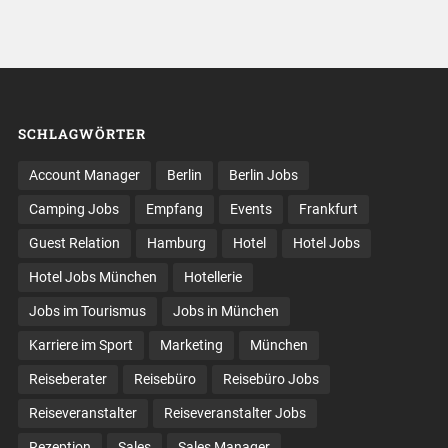
SCHLAGWÖRTER
Account Manager
Berlin
Berlin Jobs
Camping Jobs
Empfang
Events
Frankfurt
Guest Relation
Hamburg
Hotel
Hotel Jobs
Hotel Jobs München
Hotellerie
Jobs im Tourismus
Jobs in München
Karriere im Sport
Marketing
München
Reiseberater
Reisebüro
Reisebüro Jobs
Reiseveranstalter
Reiseveranstalter Jobs
Rezeption
Sales
Sales Manager