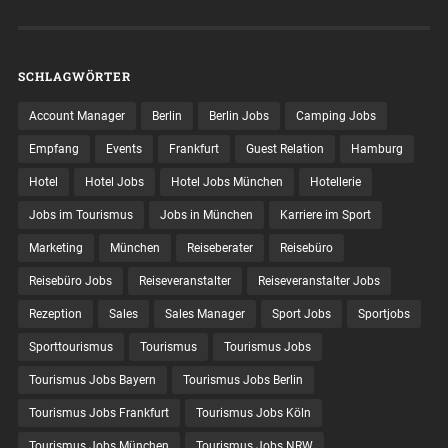
SCHLAGWÖRTER
Account Manager
Berlin
Berlin Jobs
Camping Jobs
Empfang
Events
Frankfurt
Guest Relation
Hamburg
Hotel
Hotel Jobs
Hotel Jobs München
Hotellerie
Jobs im Tourismus
Jobs in München
Karriere im Sport
Marketing
München
Reiseberater
Reisebüro
Reisebüro Jobs
Reiseveranstalter
Reiseveranstalter Jobs
Rezeption
Sales
Sales Manager
Sport Jobs
Sportjobs
Sporttourismus
Tourismus
Tourismus Jobs
Tourismus Jobs Bayern
Tourismus Jobs Berlin
Tourismus Jobs Frankfurt
Tourismus Jobs Köln
Tourismus Jobs München
Tourismus Jobs NRW