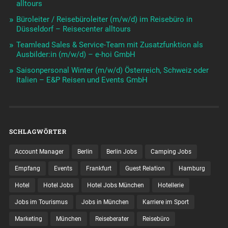
alltours
Büroleiter / Reisebüroleiter (m/w/d) im Reisebüro in
Düsseldorf – Reisecenter alltours
Teamlead Sales & Service-Team mit Zusatzfunktion als
Ausbilder:in (m/w/d) – e-hoi GmbH
Saisonpersonal Winter (m/w/d) Österreich, Schweiz oder
Italien – E&P Reisen und Events GmbH
SCHLAGWÖRTER
Account Manager
Berlin
Berlin Jobs
Camping Jobs
Empfang
Events
Frankfurt
Guest Relation
Hamburg
Hotel
Hotel Jobs
Hotel Jobs München
Hotellerie
Jobs im Tourismus
Jobs in München
Karriere im Sport
Marketing
München
Reiseberater
Reisebüro