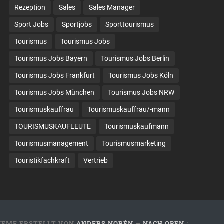
Rezeption
Sales
Sales Manager
Sport Jobs
Sportjobs
Sporttourismus
Tourismus
Tourismus Jobs
Tourismus Jobs Bayern
Tourismus Jobs Berlin
Tourismus Jobs Frankfurt
Tourismus Jobs Köln
Tourismus Jobs München
Tourismus Jobs NRW
Tourismuskauffrau
Tourismuskauffrau/-mann
TOURISMUSKAUFLEUTE
Tourismuskaufmann
Tourismusmanagement
Tourismusmarketing
Touristikfachkraft
Vertrieb
HEME ERSTELLT VON
ANDERS NORÉN
—
NACH OBEN ↑