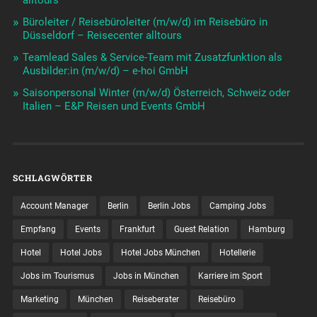
alltours
Büroleiter / Reisebüroleiter (m/w/d) im Reisebüro in
Düsseldorf – Reisecenter alltours
Teamlead Sales & Service-Team mit Zusatzfunktion als
Ausbilder:in (m/w/d) – e-hoi GmbH
Saisonpersonal Winter (m/w/d) Österreich, Schweiz oder
Italien – E&P Reisen und Events GmbH
SCHLAGWÖRTER
Account Manager
Berlin
Berlin Jobs
Camping Jobs
Empfang
Events
Frankfurt
Guest Relation
Hamburg
Hotel
Hotel Jobs
Hotel Jobs München
Hotellerie
Jobs im Tourismus
Jobs in München
Karriere im Sport
Marketing
München
Reiseberater
Reisebüro