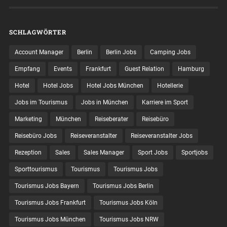
SCHLAGWÖRTER
Account Manager
Berlin
Berlin Jobs
Camping Jobs
Empfang
Events
Frankfurt
Guest Relation
Hamburg
Hotel
Hotel Jobs
Hotel Jobs München
Hotellerie
Jobs im Tourismus
Jobs in München
Karriere im Sport
Marketing
München
Reiseberater
Reisebüro
Reisebüro Jobs
Reiseveranstalter
Reiseveranstalter Jobs
Rezeption
Sales
Sales Manager
Sport Jobs
Sportjobs
Sporttourismus
Tourismus
Tourismus Jobs
Tourismus Jobs Bayern
Tourismus Jobs Berlin
Tourismus Jobs Frankfurt
Tourismus Jobs Köln
Tourismus Jobs München
Tourismus Jobs NRW