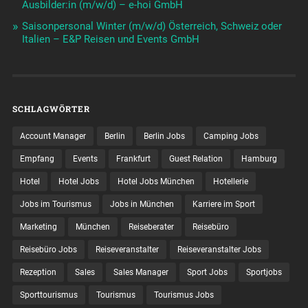
Ausbilder:in (m/w/d) – e-hoi GmbH
Saisonpersonal Winter (m/w/d) Österreich, Schweiz oder
Italien – E&P Reisen und Events GmbH
SCHLAGWÖRTER
Account Manager
Berlin
Berlin Jobs
Camping Jobs
Empfang
Events
Frankfurt
Guest Relation
Hamburg
Hotel
Hotel Jobs
Hotel Jobs München
Hotellerie
Jobs im Tourismus
Jobs in München
Karriere im Sport
Marketing
München
Reiseberater
Reisebüro
Reisebüro Jobs
Reiseveranstalter
Reiseveranstalter Jobs
Rezeption
Sales
Sales Manager
Sport Jobs
Sportjobs
Sporttourismus
Tourismus
Tourismus Jobs