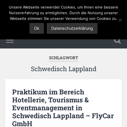
Unsere Webseite verwendet Cookies, um Ihnen eine bessere
Tourismus Jobs
Nutzererfahrung zu ermöglichen. Durch die Nutzung unserer
Webseite stimmen Sie unserer Verwendung von Cookies zu.
Ok
Datenschutzerklärung
SCHLAGWORT
Schwedisch Lappland
Praktikum im Bereich
Hotellerie, Tourismus &
Eventmanagement in
Schwedisch Lappland – FlyCar
GmbH