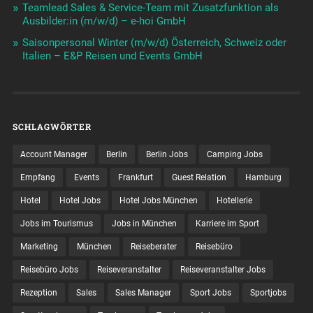
Teamlead Sales & Service-Team mit Zusatzfunktion als
Ausbilder:in (m/w/d) – e-hoi GmbH
Saisonpersonal Winter (m/w/d) Österreich, Schweiz oder
Italien – E&P Reisen und Events GmbH
SCHLAGWÖRTER
Account Manager
Berlin
Berlin Jobs
Camping Jobs
Empfang
Events
Frankfurt
Guest Relation
Hamburg
Hotel
Hotel Jobs
Hotel Jobs München
Hotellerie
Jobs im Tourismus
Jobs in München
Karriere im Sport
Marketing
München
Reiseberater
Reisebüro
Reisebüro Jobs
Reiseveranstalter
Reiseveranstalter Jobs
Rezeption
Sales
Sales Manager
Sport Jobs
Sportjobs