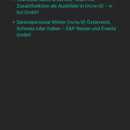
Zusatzfunktion als Ausbilder:in (m/w/d) – e-
hoi GmbH
Saisonpersonal Winter (m/w/d) Österreich,
Schweiz oder Italien – E&P Reisen und Events
GmbH