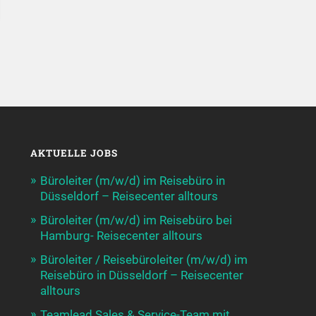
AKTUELLE JOBS
Büroleiter (m/w/d) im Reisebüro in
Düsseldorf – Reisecenter alltours
Büroleiter (m/w/d) im Reisebüro bei
Hamburg- Reisecenter alltours
Büroleiter / Reisebüroleiter (m/w/d) im
Reisebüro in Düsseldorf – Reisecenter
alltours
Teamlead Sales & Service-Team mit