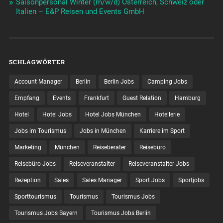
Saisonpersonal Winter (m/w/d) Österreich, Schweiz oder
Italien – E&P Reisen und Events GmbH
SCHLAGWÖRTER
Account Manager
Berlin
Berlin Jobs
Camping Jobs
Empfang
Events
Frankfurt
Guest Relation
Hamburg
Hotel
Hotel Jobs
Hotel Jobs München
Hotellerie
Jobs im Tourismus
Jobs in München
Karriere im Sport
Marketing
München
Reiseberater
Reisebüro
Reisebüro Jobs
Reiseveranstalter
Reiseveranstalter Jobs
Rezeption
Sales
Sales Manager
Sport Jobs
Sportjobs
Sporttourismus
Tourismus
Tourismus Jobs
Tourismus Jobs Bayern
Tourismus Jobs Berlin