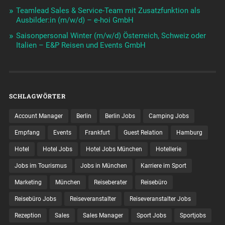
Teamlead Sales & Service-Team mit Zusatzfunktion als
Ausbilder:in (m/w/d) – e-hoi GmbH
Saisonpersonal Winter (m/w/d) Österreich, Schweiz oder
Italien – E&P Reisen und Events GmbH
SCHLAGWÖRTER
Account Manager
Berlin
Berlin Jobs
Camping Jobs
Empfang
Events
Frankfurt
Guest Relation
Hamburg
Hotel
Hotel Jobs
Hotel Jobs München
Hotellerie
Jobs im Tourismus
Jobs in München
Karriere im Sport
Marketing
München
Reiseberater
Reisebüro
Reisebüro Jobs
Reiseveranstalter
Reiseveranstalter Jobs
Rezeption
Sales
Sales Manager
Sport Jobs
Sportjobs