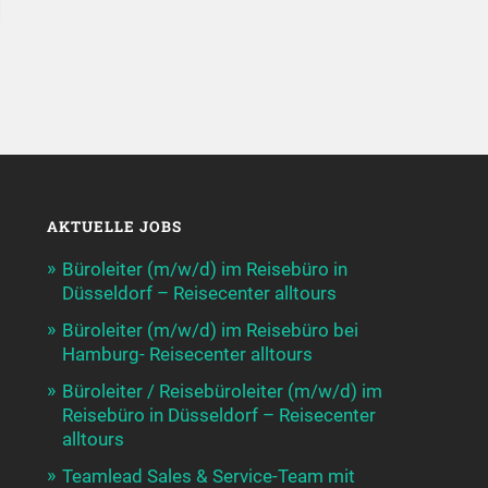
AKTUELLE JOBS
Büroleiter (m/w/d) im Reisebüro in
Düsseldorf – Reisecenter alltours
Büroleiter (m/w/d) im Reisebüro bei
Hamburg- Reisecenter alltours
Büroleiter / Reisebüroleiter (m/w/d) im
Reisebüro in Düsseldorf – Reisecenter
alltours
Teamlead Sales & Service-Team mit